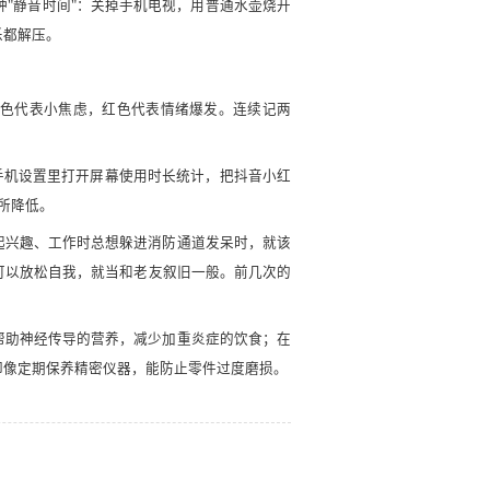
钟"静音时间"：关掉手机电视，用普通水壶烧开
乐都解压。
黄色代表小焦虑，红色代表情绪爆发。连续记两
。手机设置里打开屏幕使用时长统计，把抖音小红
所降低。
不起兴趣、工作时总想躲进消防通道发呆时，就该
可以放松自我，就当和老友叙旧一般。前几次的
帮助神经传导的营养，减少加重炎症的饮食；在
却像定期保养精密仪器，能防止零件过度磨损。