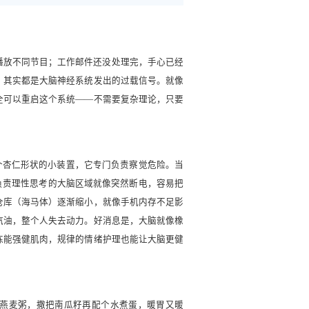
播放不同节目；工作邮件还没处理完，手心已经
，其实都是大脑神经系统发出的过载信号。就像
全可以重启这个系统——不需要复杂理论，只要
个杏仁形状的小装置，它专门负责察觉危险。当
负责理性思考的大脑区域就像突然断电，容易把
仓库（海马体）逐渐缩小，就像手机内存不足影
汽油，整个人失去动力。好消息是，大脑就像橡
炼能强健肌肉，规律的情绪护理也能让大脑更健
腾的燕麦粥，撒把南瓜籽再配个水煮蛋，暖胃又暖