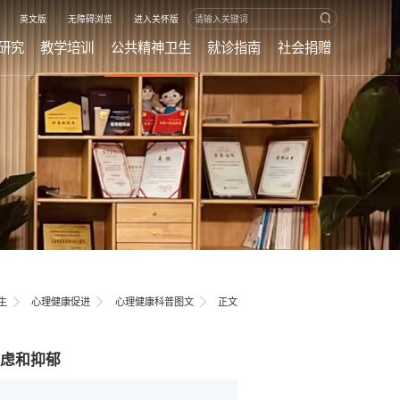
|
|
英文版
无障碍浏览
进入关怀版
研究
教学培训
公共精神卫生
就诊指南
社会捐赠
生
心理健康促进
心理健康科普图文
正文
虑和抑郁