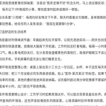
 改变消极思维要像侦探破案：当冒出"我肯定做不好"的念头时，马上找证据反驳
，每天记下3件做成的小事，哪怕是准时起床或做好一顿饭。
 人际关系要"少而精"：每周约好友喝次下午茶，聊天时看着对方眼睛，身体微微
事别憋着，给信任的人发条语音："我现在需要聊5分钟"。
打造舒适的生活结界
 光线是最好的情绪调节器：早晨起床先拉开窗帘，让阳光洒进房间——阴天也
能帮你快速清醒，就像给大脑按下开机键。工作时别总盯着电脑，每隔一小时
口气。晚上看电视别关灯，在沙发旁放盏暖黄色的落地灯，既保护眼睛又不会
别玩手机，手机屏幕的蓝光会让我们睡意全无。
 整理环境就是整理心情：桌面上留出至少三分之一空白区，水杯、本子这些每
大扫除：把三个月没碰过的东西装进纸箱，贴上"暂存-某月某日"的标签。如
当季的衣服，其他的叠好放进床底收纳箱。试衣服时超过两分钟犹豫要不要留
能省半小时，出门前也不容易焦躁。
 声音环境需要精心设计：工作学习时如果周围太吵，可以放点背景音盖住杂声
杯盘响的环境音，这些声音就像隐形的隔音罩。心情烦躁时别听带歌词的歌