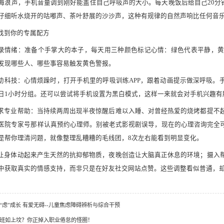
海浪声，手机音量调到刚好能盖住自己呼吸声的大小。每天晚饭后给自己20分
仔细听水烧开的咕嘟声、茶叶舒展的沙沙声，这种有规律的自然声响比任何音
找到你的专属配方
 记录情绪：准备个手掌大的本子，每天用三种颜色标记心情：绿色代表平静，
发现哪些人、哪些事容易触发黄色警报。
 借助科技：心情烦躁时，打开手机里的呼吸训练APP，跟着动画提示做深呼吸
日1小时分组。还可以尝试将手机设置为黑白模式，这样一来就会对手机兴趣有
 寻求专业帮助：当持续两周出现半夜惊醒后难以入睡、对曾经热爱的烧烤都提
医院专家号那样认真预约心理师。别被老式影视剧误导，现在的心理咨询完全
是帮你理清问题，就像整理乱糟糟的毛线团，8次左右能看到明显变化。
让身体动起来产生天然的抗抑郁物质，夜晚创造让大脑真正休息的环境；摄入
中获取真实的情感支持，而非只是在好友社交网站点赞。这些调整看似普通，
护“虑”成长 有爱无碍--儿童焦虑障碍辨析与综合干预
班如上坟？你正掉入职业倦怠的怪圈！