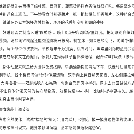
晚饭记得先夹两筷子绿叶菜，西蓝花、菠菜烫熟拌点香油就很好吃。每周至少
特别适合上班族。下午馋零食时别碰薯片，抓一把核桃仁配香蕉片，这种组合
，试试在办公室泡杯洋甘菊茶，淡淡的花香能安抚紧绷的神经。
 睡：好睡眠需要制造入睡"仪式感"。晚上9点开始调暗家里灯光，把刺眼的白
视频，清晨闹钟响起还能强迫你离开被窝。躺在床上如果思绪乱飞，试试"扫描
顶，每个部位依次放松。半夜醒来千万别摸手机看时间，黑暗里闪烁的蓝光会
被卷成条状夹在两腿间，像婴儿在妈妈肚子里那样蜷缩，配合478呼吸法（吸气4
 动：身体动起来就是给大脑做免费按摩。早晨通勤提前两站下车，快走时注意
刷手机，找个楼梯间做5分钟伸展运动：双手向上伸直够天花板，左右侧腰拉
"大树摇摆"——双脚站稳左右晃动，想象自己是风中柳树。周末去公园试试八
能让身体分泌天然的抗抑郁物质，效果持续4-6小时，比咖啡提神更持久。
末突击两小时更有用。
给情绪装上调节阀
 当焦虑突然发作，试试"接地气"练习：用力踩几下地板，摸一摸身边物体的纹
的思绪拉回现实。随身带颗薄荷糖，清凉感能快速唤醒感官。