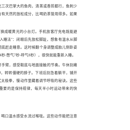
吃三次巴掌大的鱼肉，清蒸或香煎都行，鱼刺少
含有天然的放松成分，比喝奶茶管用得多。如果
炽灯换成暖黄光的小台灯。手机放客厅充电既能避
入睡法"：闭眼后先放松脚趾，想象有温水从脚
彻底赶走睡意。这时候翻个身调整成胎儿侧卧姿
秒-憋气7秒-呼气8秒），很快就能重新入睡。
甩开手臂，感受鞋底与地面接触的节奏。午休别瘫
伸，转转僵硬的脖子。下班后别急着躺平，铺开
式太极拳，慢动作里藏着调节呼吸的秘诀。这些
最重要的是保持规律，每天半小时运动带来的快
理，喝口温水感受水流过喉咙。这些动作能把注意