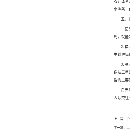
农》或者
水泡茶，
五、
1.
周，就能
2.
书划进每
3.
像挂三甲
咨询主要
白天
人际交往
上一篇：
下一篇：
上