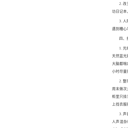
2.
功日记本
3.
遇到糟心
四、
1.
天然蓝光
大脑都喘
小时尽量
2.
周末做次
柜里只挂
上找衣服
3.
人声混杂