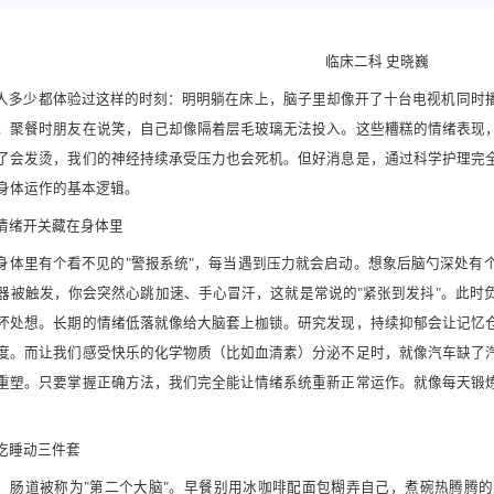
临床二科 史晓巍
人多少都体验过这样的时刻：明明躺在床上，脑子里却像开了十台电视机同时
；聚餐时朋友在说笑，自己却像隔着层毛玻璃无法投入。这些糟糕的情绪表现
了会发烫，我们的神经持续承受压力也会死机。但好消息是，通过科学护理完
身体运作的基本逻辑。
情绪开关藏在身体里
身体里有个看不见的"警报系统"，每当遇到压力就会启动。想象后脑勺深处有
器被触发，你会突然心跳加速、手心冒汗，这就是常说的"紧张到发抖"。此时
坏处想。长期的情绪低落就像给大脑套上枷锁。研究发现，持续抑郁会让记忆
度。而让我们感受快乐的化学物质（比如血清素）分泌不足时，就像汽车缺了
重塑。只要掌握正确方法，我们完全能让情绪系统重新正常运作。就像每天锻
吃睡动三件套
 吃：肠道被称为"第二个大脑"。早餐别用冰咖啡配面包糊弄自己，煮碗热腾