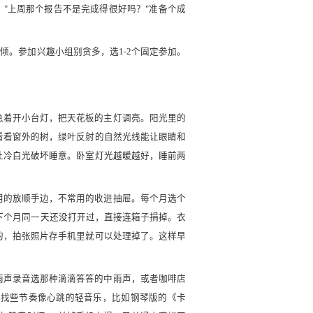
："上周那个报告不是完成得很好吗？"准备个成
前倾。参加兴趣小组别贪多，选1-2个固定参加。
别急着开小台灯，把天花板的主灯调亮。阳光里的
看看窗外的树，绿叶反射的自然光线能让眼睛和
让冷白光破坏睡意。卧室灯光越暖越好，睡前两
天用的放顺手边，不常用的收进抽屉。每个月选个
果下个月同一天还没打开过，直接连箱子捐掉。衣
的，拍张照片存手机里就可以处理掉了。这样早
。雨声录音选那种滴滴答答的中雨声，或者咖啡店
，找些节奏像心跳的轻音乐，比如钢琴版的《卡