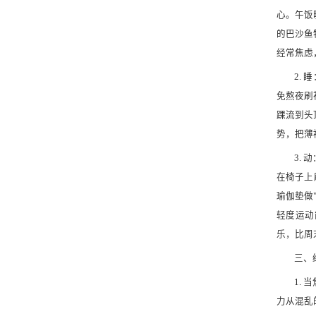
心。午饭
的巴沙鱼
经常焦虑
2.
免熬夜刷
踝流到头
势，把薄
3.
在椅子上
瑜伽垫做
轻度运动
乐，比周
三、
1.
力从混乱