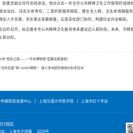
，狄建忠副主任作总结讲话。他对过去一年全市公共精神卫生工作取得的成绩
政治站位，压实主体责任；二是织密服务网底，健全全人群、全生命周期服
强化人才支撑，夯实事业发展根基；五是深化部门协同，构建社会共治格局。
会议的召开，标志着本市公共精神卫生服务体系建设迈入新阶段。未来，市精
上新台阶。
00号“色彩之境——一平米博物馆”招募志愿者啦！
“功夫巨星”到“ADHD萌新”：成人多动症的真相与科学应对
海申康医院发展中心
上海交通大学医学院
上海市红十字会
闵行院区
地址：上海市沪闵路 3210号