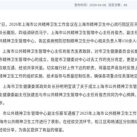
发布时间：2026-04-08
浏览次数：
48
17日，2026年上海市公共精神卫生工作会议在上海市精神卫生中心闵行院区
处长戴阳、四级调研员马宁，上海市公共精神卫生管理中心主任肖俊杰、副主
共精神卫生管理中心、各区疾病预防控制精神卫生分中心相关负责人等150余人
，上海市公共精神卫生管理中心主任肖俊杰发表致辞，对市卫生健康委员会长
市精神卫生管理中心的成立，既是市卫健委对中心过去工作的充分肯定，更是
互联互通、经验共享共鉴。切实履行好上传下达的职责，将基层声音及时反馈
精神卫生工作的组织实施、技术指导与质量控制任务，确保各项重点任务落地
，上海市卫生健康委医政处处长孙明明宣读了关于成立上海市公共精神卫生管
生健康委副主任狄建忠与市公共精神卫生管理中心主任肖俊杰共同为中心揭牌
步。
，市公共精神卫生管理中心副主任蔡军通报了2025年上海市公共精神卫生工作
年上海市公共精神卫生工作进行了表彰。在经验交流环节，松江区和杨浦区分别
经验分享，为各区提供了有益的借鉴。