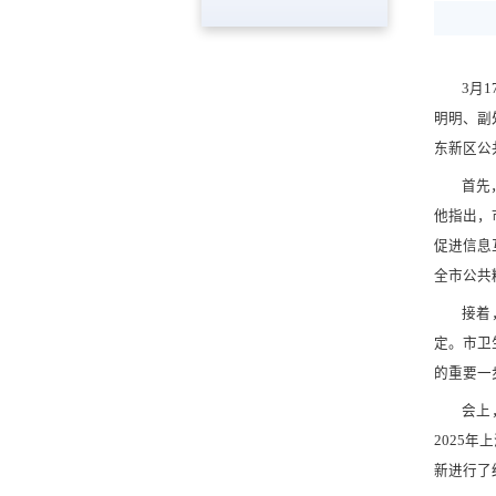
3月
明明、副
东新区公
首先
他指出，
促进信息
全市公共
接着
定。市卫
的重要一
会上
2025
新进行了