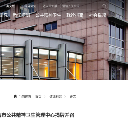
|
|
英文版
无障碍浏览
进入关怀版
研究
教学培训
公共精神卫生
就诊指南
社会捐赠
当前位置：
首页
健康科普
正文
海市公共精神卫生管理中心揭牌并召