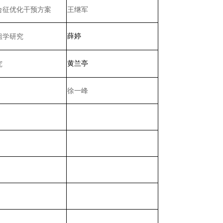
合征优化干预方案
王继军
组学研究
薛婷
究
黄兰亭
徐一峰