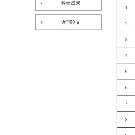
科研成果
1
近期论文
2
3
4
5
6
7
8