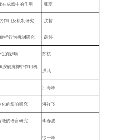
元在成瘾中的作用
张琪
的作用及机制研究
沈哲
分裂症样行为机制研究
薛婷
塑性的影响
苏杭
讨氯胺酮抗抑郁作用机
洪武
江海峰
龄化的影响研究
洪祥飞
智能的语言研究
李春波
徐一峰