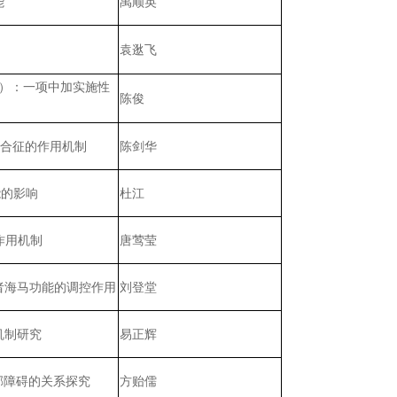
能
禹顺英
袁逖飞
D）：一项中加实施性
陈俊
综合征的作用机制
陈剑华
能的影响
杜江
作用机制
唐莺莹
者海马功能的调控作用
刘登堂
机制研究
易正辉
郁障碍的关系探究
方贻儒