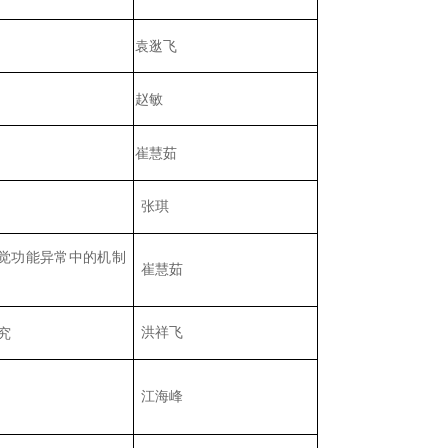
袁逖飞
赵敏
崔慧茹
张琪
觉功能异常中的机制
崔慧茹
究
洪祥飞
江海峰