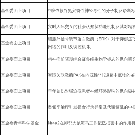
基金委面上项目
**胺依赖谷氨兴奋性神经毒性的分子制及诊断
基金委面上项目
实时人际交互的社会认知脑功能机制及其对精
细胞外信号调节蛋白激酶（ERK）对于抑郁症“无
基金委面上项目
网络的作用及调控机 制
基金委面上项目
精神病前驱期综合征多维生物学标志的纵向研
基金委面上项目
智障关联激酶PAK在内源性**书通路中底物的
基金委面上项目
早年创伤对强迫症患者神经环路影响的纵向磁
基金委面上项目
奥氮平治疗引发摄食行为异常及代谢紊乱的中
基金委青年科学基金
Nr4a2在抑郁大鼠海马工作记忆损害中的作用