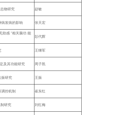
标志物研究
赵敏
神病发病的影响
张天宏
助感 ”相关脑功 能
彭代辉
究
王继军
鉴定及其功能研究
周子凯
共振研究
王振
枢调控机制
崔东红
机制研究
刘红梅