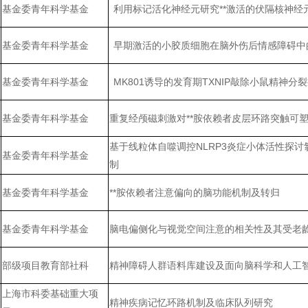
基金委青年科学基金
利用标记活化神经元研究**激活的伏隔核神经
基金委青年科学基金
早期激活的小胶质细胞在脑外伤后情感障碍中
基金委青年科学基金
MK801诱导的发育期TXNIP敲除小鼠精神
基金委青年科学基金
重复经颅磁刺激对**胺依赖者皮层环路突触可
基于线粒体自噬调控NLRP3炎症小体活性探
基金委青年科学基金
制
基金委青年科学基金
**胺依赖者注意偏向的脑功能机制及转归
基金委青年科学基金
脑电偏侧化与视觉空间注意的相关性及其受老
部级项目教育部社科
精神障碍人群语料库建设及面向脑科学和人工
上海市科委基础重大项
精神疾病记忆环路机制及临床队列研究