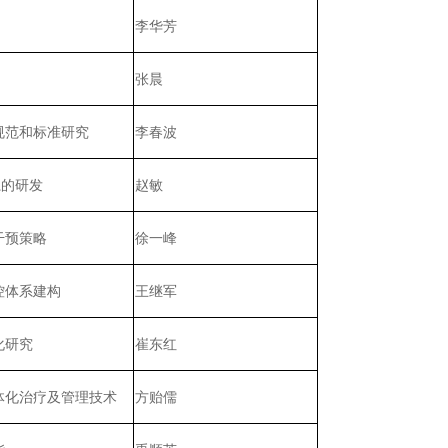
李华芳
张晨
规范和标准研究
李春波
系的研发
赵敏
干预策略
徐一峰
控体系建构
王继军
化研究
崔东红
体化治疗及管理技术
方贻儒