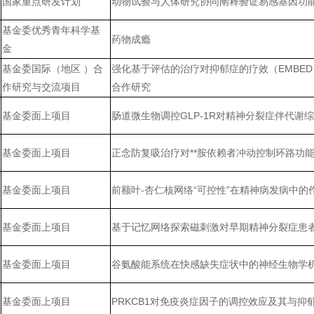
国家重点研发计划
动物试验与人体研究协同阐释验证易感基因功
基金委优秀青年科学基
药物成瘾
金
基金委国际（地区 ）合
强化基于评估的治疗对抑郁症的疗效（EMBE
作研究与交流项目
合作研究
基金委面上项目
肠道微生物调控GLP-1R对精神分裂症伴代谢
基金委面上项目
正念防复吸治疗对**胺依赖者冲动控制环路功
基金委面上项目
前额叶-杏仁核网络“可控性”在精神病发病中的
基金委面上项目
基于记忆网络探索磁刺激对早期精神分裂症患
基金委面上项目
谷氨酸能系统在快感缺失症状中的神经生物学
基金委面上项目
PRKCB1对免疫炎症因子的调控效应及其与抑