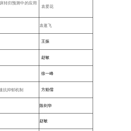
床转归预测中的应用
袁爱花
袁逖飞
王振
赵敏
徐一峰
速抗抑郁机制
方贻儒
陈剑华
赵敏