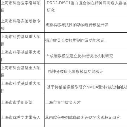
上海市科委医学引导项
DRD2-DISC1
蛋白复合物在精神病高危人群临
目
研究
上海市科委实验动物专
成瘾易感与抗性的动物遗传模型开发
项
上海市科委基础重大项
强迫症灵长类模型制作及功能验证
目
上海市科委基础重大项
**成瘾猴模型建立及神经调控机制研究
目
上海市科委基础重大项
精神分裂症克隆猴模型功能验证
目
上海市科委基础重大项
基于抑郁猕猴模型研究
NMDA
受体拮抗剂的快
目
上海市市委组织部
上海市青年拔尖人才
上海市优秀学术带头人
苯丙胺兴奋剂成瘾诊断评估的客观标记研究