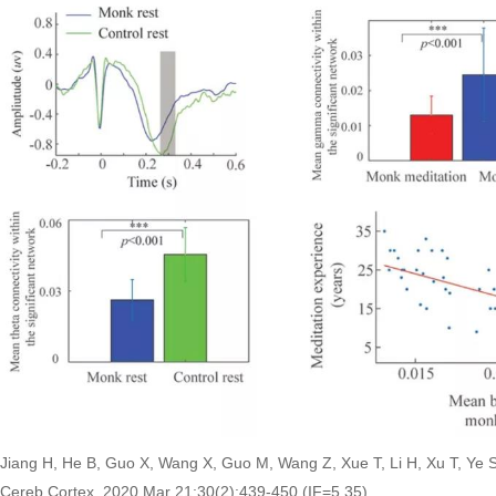
Jiang H, He B, Guo X, Wang X, Guo M, Wang Z, Xue T, Li H, Xu T, Ye S,
Cereb Cortex. 2020 Mar 21;30(2):439-450.(IF=5.35).