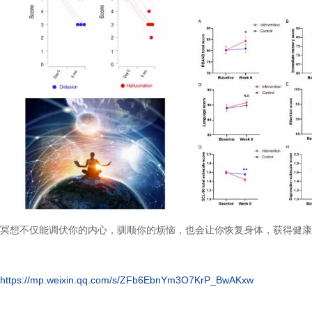
冥想不仅能调伏你的内心，驯顺你的烦恼，也会让你恢复身体，获得健康
https://mp.weixin.qq.com/s/ZFb6EbnYm3O7KrP_BwAKxw