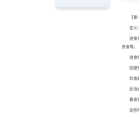
【第
定义
进食
贪食等。
进食
回避
异食
反刍
暴食
这些