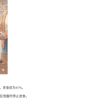
，贪食症为41%。
或在饱腹时停止进食。