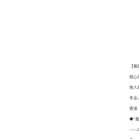
【第
核心
他人
专业
寄语
◆“
——L