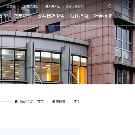
|
|
英文版
无障碍浏览
进入关怀版
研究
教学培训
公共精神卫生
就诊指南
社会捐赠
当前位置：
首页
健康科普
正文