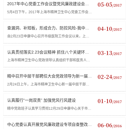
学审计处杨忠莲处长来我中心作行政事业单位内部控制
05-05
2017年中心党委工作会议暨党风廉政建设会议
/2017
专题讲座。中心...
顺利召开
5月4日下午，2017年上海市精神卫生中心党委工作会议
暨党风廉政建设会议在教学楼二楼报告厅召开。中心党
政领导、全体中层干部、党支部书记和委员、在职党
04-10
查漏洞、补短板，形成合力、防控风险-我中心
/2017
员、工青妇负责...
狠抓行风建设八个...
自2月23日申康中心召开市级医院工作会议以来，上海
市精神卫生中心随即通过院周会、中层干部会以及OA内
网等途径向干部职工详尽地传达了各级各类会议精神。
03-13
认真贯彻落实2.23会议精神 抓住八个关键环节
/2017
为深入贯彻落实...
制定细节管理措施
上海市精神卫生中心党政领导认真组织干部和医务人员
学习贯彻申康中心2月23日市级医院工作会议精神，切
实提高全体干部和医务人员对加强党风廉政和行风建设
02-24
精中召开中层干部聘任大会党政领导为新一届干
/2017
重要性必要性认...
部进行集体廉政谈话
2月24日上午，上海市精神卫生中心新一届中层干部聘
任大会在中心教学楼二楼报告厅举行，中心党政班子成
员、全体中层干部、支部书记、工青妇负责人等115人
01-10
认真履行“一岗双责” 加强党风行风建设
/2017
参加会议。会议...
精中党政班子认真学习贯彻12月29日申康中心关于市级
医院党风廉政和行风建设工作会议精神，并于12月30日
向全院干部职工传达了12月25日市卫计委《关于市级医
06-06
中心党委认真开展党风廉政建设专项自查整改工
/2016
院医疗工作及...