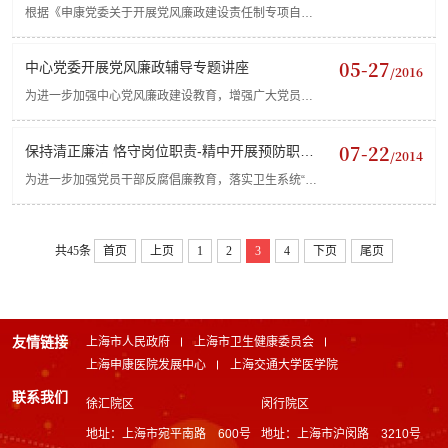
作
根据《申康党委关于开展党风廉政建设责任制专项自查
整改工作的通知》要求，精中党委认真按照文件中六个
方面的自查清单进行责任分解，组织党办、院办、人力
05-27
中心党委开展党风廉政辅导专题讲座
/2016
资源部、财务...
为进一步加强中心党风廉政建设教育，增强广大党员干
部廉洁自律意识，筑牢思想道德防线，2016年5月26日
下午，中心党委邀请徐汇区人民检察院预防职务犯罪处
07-22
保持清正廉洁 恪守岗位职责-精中开展预防职务
/2014
成培主任来我中...
犯罪暨党风廉政...
为进一步加强党员干部反腐倡廉教育，落实卫生系统“九
不准”、“十项不得”，切实推进中心廉政建设。按照中心
党委、纪委年度工作安排，7月17日下午，中心党委、
纪委在教...
共45条
首页
上页
1
2
3
4
下页
尾页
友情链接
上海市人民政府
上海市卫生健康委员会
上海申康医院发展中心
上海交通大学医学院
联系我们
徐汇院区
闵行院区
地址：上海市宛平南路 600号
地址：上海市沪闵路 3210号