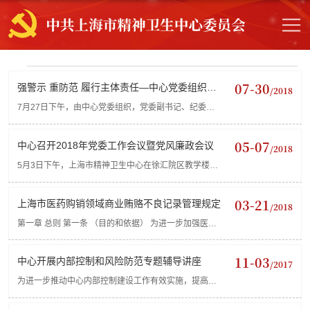
07-30
强警示 重防范 履行主体责任—中心党委组织开
/2018
展预防职务犯罪...
7月27日下午，由中心党委组织，党委副书记、纪委书
记赵敏带队，党办、监察审计、财务、设备、后勤管
理、信息、药剂等关键部门重点岗位人员及部分党支部
05-07
中心召开2018年党委工作会议暨党风廉政会议
/2018
书记共35名干部和...
5月3日下午，上海市精神卫生中心在徐汇院区教学楼三
楼报告厅召开2018年党委工作会议暨党风廉政会议。中
心党政领导、全体中层干部、工青妇组织负责人、在职
03-21
上海市医药购销领域商业贿赂不良记录管理规定
/2018
党员、民主党...
第一章 总则 第一条 （目的和依据） 为进一步加强医疗
卫生机构管理，规范医疗卫生机构采购、使用药品、医
疗设备和医用耗材（以下统称“医药产品”），打击医药购
11-03
中心开展内部控制和风险防范专题辅导讲座
/2017
销领域...
为进一步推动中心内部控制建设工作有效实施，提高内
部管理水平，11月1日下午，中心党委邀请上海财经大