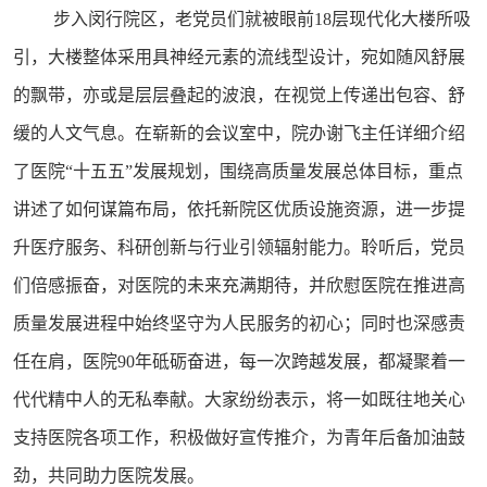
步入闵行院区，老党员们就被眼前
18
层现代化大楼所吸
引，大楼整体采用具神经元素的流线型设计，宛如随风舒展
的飘带，亦或是层层叠起的波浪，在视觉上传递出包容、舒
缓的人文气息。在崭新的会议室中，院办谢飞主任详细介绍
了医院“十五五”发展规划，围绕高质量发展总体目标，重点
讲述了如何谋篇布局，依托新院区优质设施资源，进一步提
升医疗服务、科研创新与行业引领辐射能力。聆听后，党员
们倍感振奋，对医院的未来充满期待，并欣慰医院在推进高
质量发展进程中始终坚守为人民服务的初心；同时也深感责
任在肩，医院
90
年砥砺奋进，每一次跨越发展，都凝聚着一
代代精中人的无私奉献。大家纷纷表示，将一如既往地关心
支持医院各项工作，积极做好宣传推介，为青年后备加油鼓
劲，共同助力医院发展。